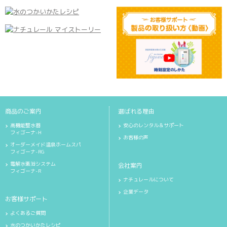
商品のご案内
選ばれる理由
高機能整水器
安心のレンタル＆サポート
フィゴーナ-H
お客様の声
オーダーメイド温泉ホームスパ
フィゴーナ-RG
電解水素浴システム
会社案内
フィゴーナ-R
ナチュレールについて
企業データ
お客様サポート
よくあるご質問
水のつかいかたレシピ