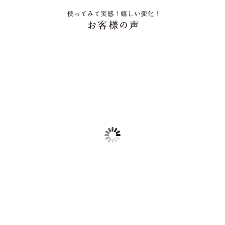
“いのちのチカラを信じる 〜食・心・身体のつ
ながり～”
◆身体が元々持っているチカラを取り戻すこと
が、予防医療の原点です◆今回のナチュレールレ
ター（2021年春号）のテーマは、「いのちのチカ
ラを信じる〜食・心・身体の...
毎日のお風
時間になっ
◆毎日、今あ
デトックスス
のこと。きっ
火傷を負った