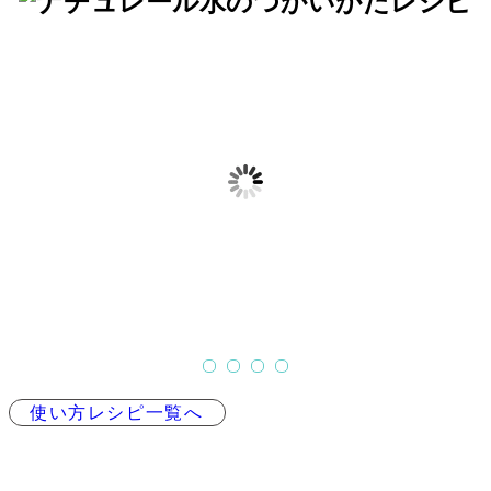
NEW
夏のクレンズ！梅デ
NEW
今が旬！新ごぼうの
誰でも
トックスウォーター
美味しいデトックスレシ
水で本
ピ♪
抗酸化作用・疲労回復 「１
簡単な
日1粒で医者いらず
冬の間にカラダに溜め込ん
お料理
だ毒素や老廃物を食
フィゴーナ-H
フィゴ
フィゴーナ-H
使い方レシピ一覧へ