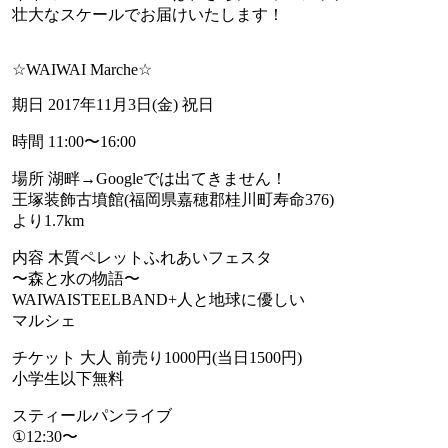
壮大なスケールでお届けいたします！
☆WAIWAI Marche☆
期日 2017年11月3日(金) 祝日
時間 11:00〜16:00
場所 湖畔→Googleでは出てきません！
王塚装飾古墳館(福岡県嘉穂郡桂川町寿命376)
より1.7km
内容 木質ペレットふれあいフェスタ
〜森と水の物語〜
WAIWAISTEELBAND+人と地球に優しい
マルシェ
チケット 大人 前売り1000円(当日1500円)
小学生以下無料
スティールパンライブ
①12:30〜