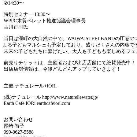
②14:30〜
特別セミナー 13:30〜
WPPC木質ペレット推進協議会理事長
古川正司氏
当日は湖畔の大自然の中で、WAIWAISTEELBANDの
よる子どもマルシェも予定しており、盛りだくさんの内容で
未来の子どもたちに繋げたい、大人も子どもも楽しめるフェ
前売りチケットは、主催者および出店店舗にて絶賛発売中！
出店店舗情報は、今後どんどんアップしていきます！
主催 ナチュレール+IORi
(株)ナチュレール http://www.naturellewater.jp/
Earth Cafe IORi earthcafeiori.com
お問い合わせ
尾崎 智子
090-8627-5588