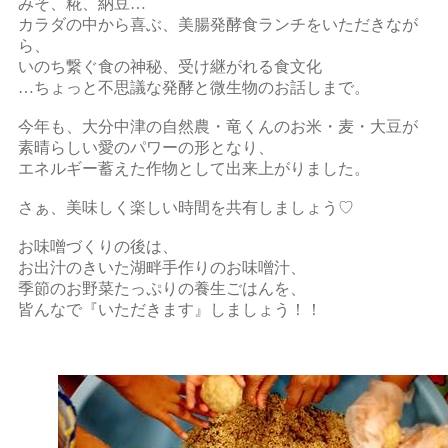
みそ、糀、納豆…
カラダの中から喜ぶ、美腸発酵食ランチをいただきなが
ら、
いのち繋ぐ食の神秘、受け継がれる食文化
…ちょっと不思議な発酵と微生物のお話しまで。
今年も、大分中津の自然農・竜くんのお米・麦・大豆が
素晴らしい愛のパワーの形となり、
エネルギー蓄えた作物として出来上がりました。
さぁ、美味しく楽しい時間を共有しましょう♡
お味噌づくりの後は、
お出汁のきいた湖畔手作りのお味噌汁、
季節のお野菜たっぷりの養生ごはんを、
皆んなで『いただきます』しましょう！！