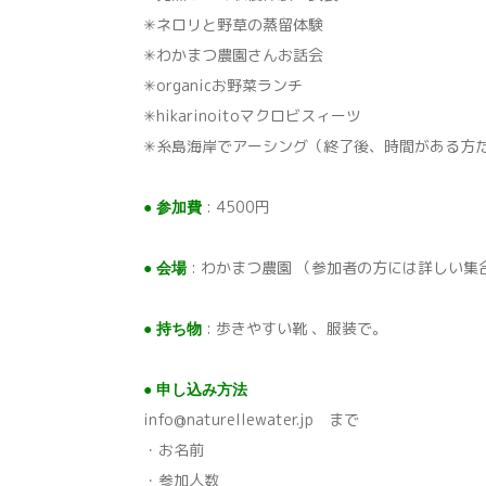
✳︎ネロリと野草の蒸留体験
✳︎わかまつ農園さんお話会
✳︎organicお野菜ランチ
✳︎hikarinoitoマクロビスィーツ
✳︎糸島︎海岸でアーシング（終了後、時間がある方
: 4500円
● 参加費
: わかまつ農園 （参加者の方には詳しい
● 会場
: 歩きやすい靴 、服装で。
● 持ち物
● 申し込み方法
info@naturellewater.jp まで
・お名前
・参加人数