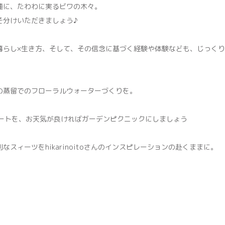
麓に、たわわに実るビワの木々。
そ分けいただきましょう♪
暮らし×生き方、そして、その信念に基づく経験や体験なども、じっく
の蒸留でのフローラルウォーターづくりを。
ンチプレートを、お天気が良ければガーデンピクニックにしましょう
スィーツをhikarinoitoさんのインスピレーションの赴くままに。