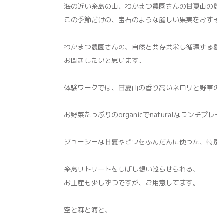
海の近い糸島の山、わかまつ農園さんの甘夏山の
この季節だけの、宝石のような麗しい果実をおす
わかまつ農園さんの、自然と共存共栄し循環する
お聞きしたいと思います。
体験ワークでは、甘夏山の香り高いネロリと野草
お野菜たっぷりのorganicでnaturalなラ
ジューシーな甘夏やビワをふんだんに使った、特別な
糸島リトリートをしばし想い巡らせられる、
お土産も少しずつですが、ご用意してます。
空と森と海と、