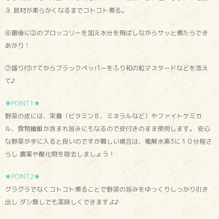
え 具材が柔らかくなるまでコトコト煮る。
⑥最後に②のブロッコリーを加え水分を飛ばしながらサッと煮たらでき
あがり！
⑦盛り付けてからブラックペッパーをふり和の粒マスタードなどを添え
て♪
★POINT1★
野菜の皮には、栄養（ビタミンＢ、ミネラルなど）やファイトケミカ
ル、食物繊維が含まれ旨みにもなるので皮付きのまま使用します。 安心
な野菜が手に入ると良いのですが難しい場合は、電解水素3に１０分程さ
らし 農薬や酸化物を除去しましょう！
★POINT2★
グラグラでなくコトコト煮ることで野菜の旨みをゆっくりしっかり引き
出し ダシ無しでも美味しくできますよ♪