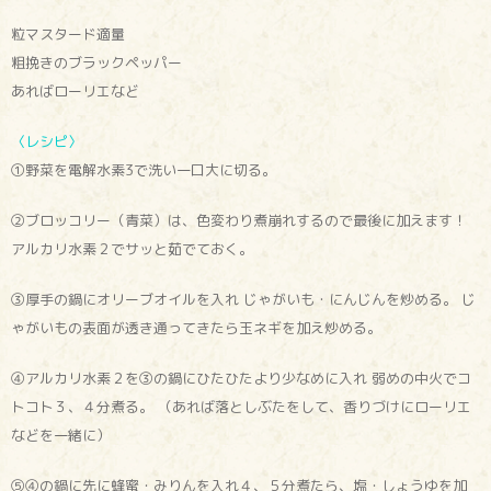
粒マスタード適量
粗挽きのブラックペッパー
あればローリエなど
〈レシピ〉
①野菜を電解水素3で洗い一口大に切る。
②ブロッコリー（青菜）は、色変わり煮崩れするので最後に加えます！
アルカリ水素２でサッと茹でておく。
③厚手の鍋にオリーブオイルを入れ じゃがいも・にんじんを炒める。 じ
ゃがいもの表面が透き通ってきたら玉ネギを加え炒める。
④アルカリ水素２を③の鍋にひたひたより少なめに入れ 弱めの中火でコ
トコト３、４分煮る。 （あれば落としぶたをして、香りづけにローリエ
などを一緒に）
⑤④の鍋に先に蜂蜜・みりんを入れ４、５分煮たら、塩・しょうゆを加