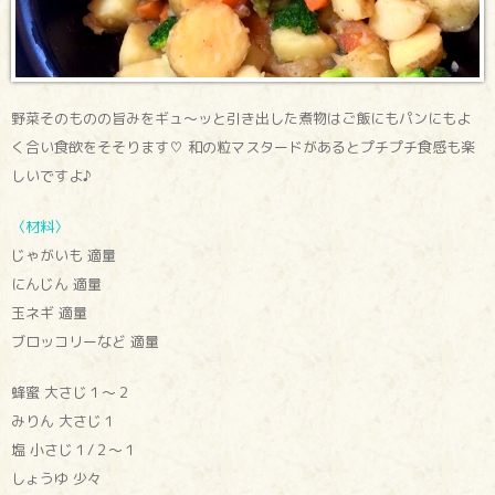
野菜そのものの旨みをギュ〜ッと引き出した煮物はご飯にもパンにもよ
く合い食欲をそそります♡ 和の粒マスタードがあるとプチプチ食感も楽
しいですよ♪
〈材料〉
じゃがいも 適量
にんじん 適量
玉ネギ 適量
ブロッコリーなど 適量
蜂蜜 大さじ１～２
みりん 大さじ１
塩 小さじ１/２～１
しょうゆ 少々