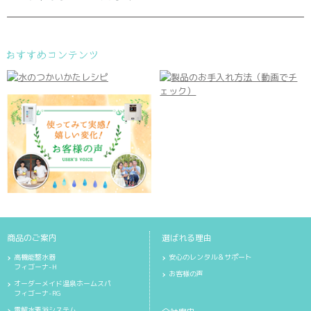
商品のご案内
選ばれる理由
高機能整水器
安心のレンタル＆サポート
フィゴーナ-H
お客様の声
オーダーメイド温泉ホームスパ
フィゴーナ-RG
電解水素浴システム