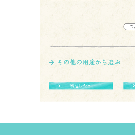
つ
料理レシピ