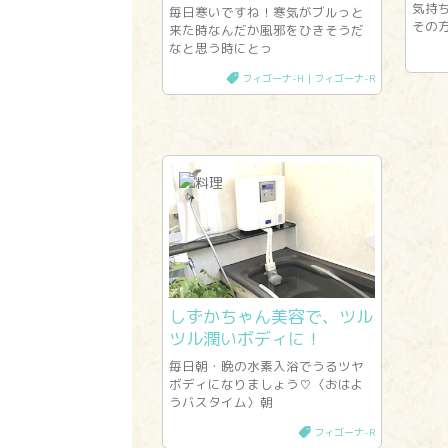
気持
毎日寒いですね！寒気がブルっと
その
来た時なんだか風邪をひきそうだ
なと思う時にとっ
フィゴーナ-H｜フィゴーナ-R
しずかちゃん美容で、ツル
ツル潤いボディに！
毎日朝・晩の水素入浴でうるツヤ
ボディになりましょう♡〈おはよ
うバスタイム〉朝
フィゴーナ-R