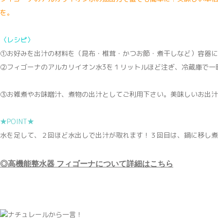
を。
〈レシピ〉
①お好みを出汁の材料を（昆布・椎茸・かつお節・煮干しなど）容器に
②フィゴーナのアルカリイオン水3を１リットルほど注ぎ、冷蔵庫で一
③お雑煮やお味噌汁、煮物の出汁としてご利用下さい。美味しいお出汁
★POINT★
水を足して、２回ほど水出しで出汁が取れます！３回目は、鍋に移し煮
◎高機能整水器 フィゴーナについて詳細はこちら