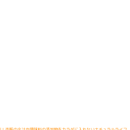
利！市販の出汁や調味料の添加物をカラダに入れないナチュラルライフ