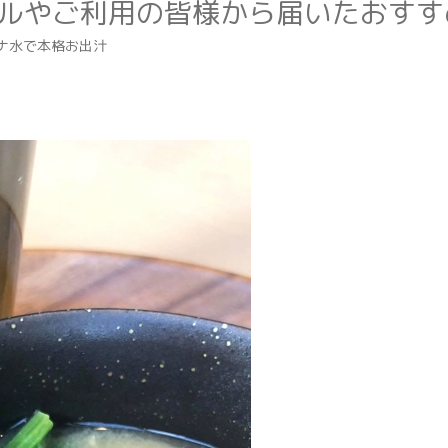
ナ水で本格お出汁