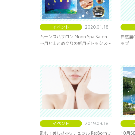
イベント
2020.01.18
ムーンスパサロン Moon Spa Salon
自然農
〜月と宙とめぐりの新月デトックス〜
ップ
イベント
2019.09.18
甦れ！美しさ∞リチュラル Re:Bornリ
10月