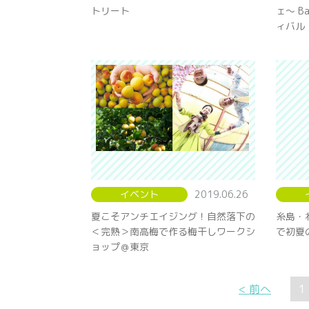
トリート
ェ〜 Ba
ィバル
イベント
2019.06.26
夏こそアンチエイジング！自然落下の
糸島・
＜完熟＞南高梅で作る梅干しワークシ
で初夏
ョップ＠東京
< 前へ
1