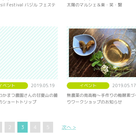
sil Festival バジル フェステ
太陽のマルシェ＆楽・笑・繋
イベント
2019.05.19
イベント
2019.05.17
わかまつ農園さんの甘夏山の麓
無農薬の南高梅〜手作りの梅酵素づ
のショートトリップ
りワークショップのお知らせ
2
3
4
5
次へ >